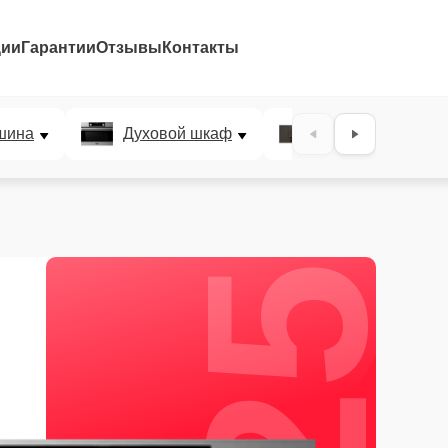
ции
Гарантии
Отзывы
Контакты
25%
шина
Духовой шкаф
Варочная панел