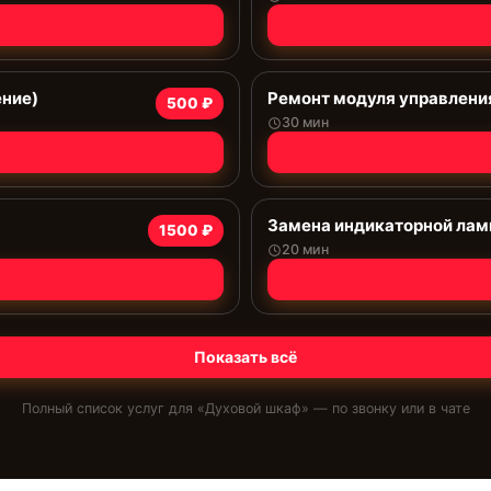
ение)
Ремонт модуля управлени
500 ₽
30 мин
Замена индикаторной ла
1500 ₽
20 мин
Показать всё
Полный список услуг для «
Духовой шкаф
» — по звонку или в чате