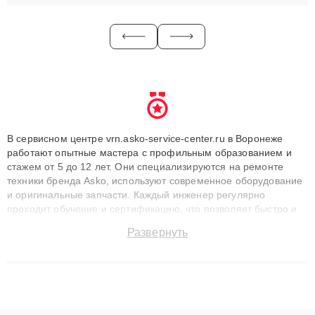
В сервисном центре vrn.asko-service-center.ru в Воронеже
работают опытные мастера с профильным образованием и
стажем от 5 до 12 лет. Они специализируются на ремонте
техники бренда Asko, используют современное оборудование
и оригинальные запчасти. Каждый инженер регулярно
проходит обучение и сертификацию, что позволяет быстро и
точноdiagnostikировать поломки и восстанавливать технику с
Развернуть
сохранением гарантии до 3 лет. Наши мастера решают
сложные случаи: от замены матриц и материнских плат до
ремонта после залития и восстановления данных. Благодаря
высокой квалификации и ответственному подходу клиенты
получают быстрый, качественный ремонт и понятные
объяснения по результатам диагностики.