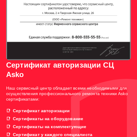
Сертификат авторизации СЦ
Asko
Наш сервисный центр обладает всеми необходимыми для
осуществления профессионального ремонта техники Asko
сертификатами:
Сертификат авторизации
Сертификаты на оборудование
Сертификаты на комплектующие
Сертификат у каждого специалиста