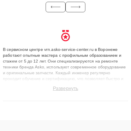
В сервисном центре vrn.asko-service-center.ru в Воронеже
работают опытные мастера с профильным образованием и
стажем от 5 до 12 лет. Они специализируются на ремонте
техники бренда Asko, используют современное оборудование
и оригинальные запчасти. Каждый инженер регулярно
проходит обучение и сертификацию, что позволяет быстро и
точноdiagnostikировать поломки и восстанавливать технику с
Развернуть
сохранением гарантии до 3 лет. Наши мастера решают
сложные случаи: от замены матриц и материнских плат до
ремонта после залития и восстановления данных. Благодаря
высокой квалификации и ответственному подходу клиенты
получают быстрый, качественный ремонт и понятные
объяснения по результатам диагностики.