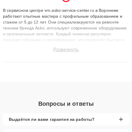
В сервисном центре vrn.asko-service-center.ru в Воронеже
работают опытные мастера с профильным образованием и
стажем от 5 до 12 лет. Они специализируются на ремонте
техники бренда Asko, используют современное оборудование
и оригинальные запчасти. Каждый инженер регулярно
проходит обучение и сертификацию, что позволяет быстро и
точноdiagnostikировать поломки и восстанавливать технику с
Развернуть
сохранением гарантии до 3 лет. Наши мастера решают
сложные случаи: от замены матриц и материнских плат до
ремонта после залития и восстановления данных. Благодаря
высокой квалификации и ответственному подходу клиенты
получают быстрый, качественный ремонт и понятные
объяснения по результатам диагностики.
Вопросы и ответы
+
Выдаётся ли вами гарантия на работы?